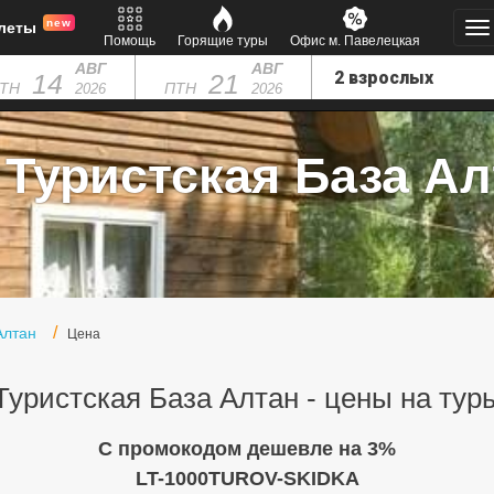
new
леты
Помощь
Горящие туры
Офис м. Павелецкая
АВГ
АВГ
14
21
ТН
ПТН
2026
2026
 Туристская База Алт
Алтан
Цена
Туристская База Алтан - цены на тур
C промокодом дешевле на 3%
LT-1000TUROV-SKIDKA