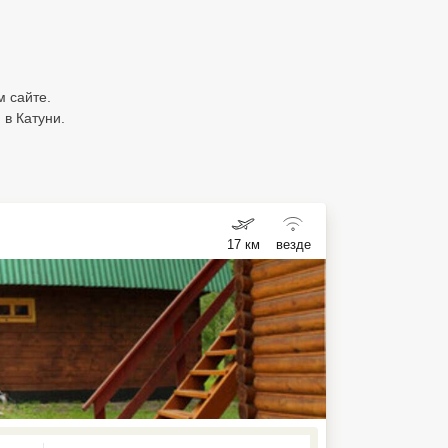
м сайте.
в Катуни.
17 км
везде
ed , press Down to open the menu,