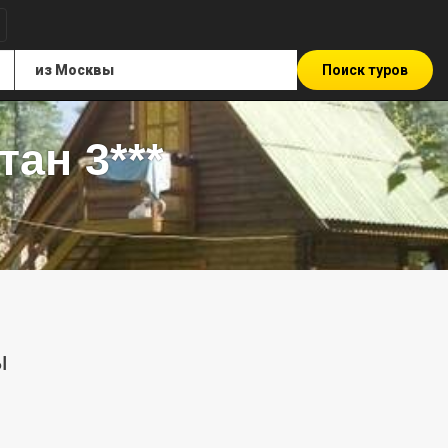
Поиск туров
ан 3***
ы