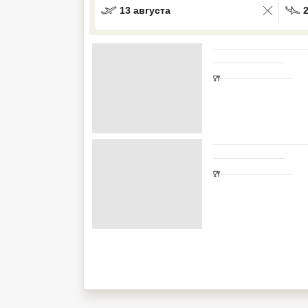
13 августа
Кав Мин Воды
Экскурсионные туры
VIP отели 5 звезд
ТОП 10 лучших отелей 5*
ТОП 10 недорогих отелей
5*
Лучшие отели 4* звезды
Недорогие отели 4*
звезды
Лучшие отели 3* звезды
Недорогие отели 3*
звезды