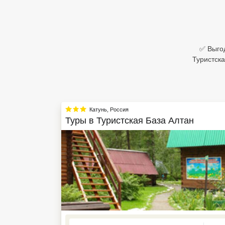
Египет
Куба
✅ Выгод
Шри Ланка
Туристск
Бали
Вьетнам
Катунь
,
Россия
Хайнань
Туры в
Туристская База Алтан
Северный Гоа
Южный Гоа
Занзибар
Абхазия
Большой Сочи