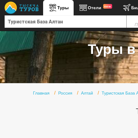
new
Туры
Отели
Би
Главная
П
Горящие туры
Туры в Турцию
Туры в
Туры в Египет
Туры в ОАЭ
Офис г. Москва
Помощь
Главная
Россия
Алтай
Туристская База 
Подборки отелей
Турция
Таиланд
ОАЭ