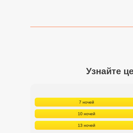
Сетевые отели Турции
Сетевые отели Египта
Сетевые отели ОАЭ
Сетевые отели Таиланда
Сетевые отели Шри Ланки
Узнайте ц
Сетевые отели Вьетнама
Сетевые отели Мальдив
7 ночей
Сетевые отели Бали
10 ночей
Сетевые отели Сейшел
13 ночей
Сетевые отели Маврикия