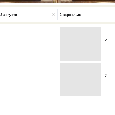
0 results available. Select is focus
22 августа
2 взрослых