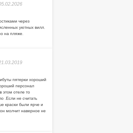
05.02.2026
остиками через
исленных уютных вилл.
о на пляже.
21.03.2019
рибуты пятерки хороший
хороший персонал
в этом отеле то
о .Если не считать
ше краски были ярче и
 он молчит наверное не