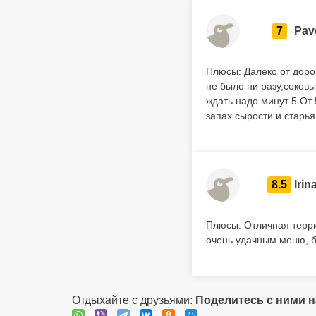
7
Pav
Плюсы: Далеко от доро
не было ни разу,соков
ждать надо минут 5.От
запах сырости и старья
8.5
Irin
Плюсы: Отличная терри
очень удачным меню, б
Отдыхайте с друзьями:
Поделитесь с ними 