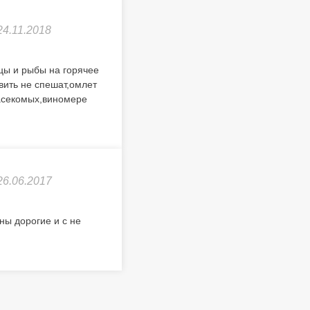
24.11.2018
цы и рыбы на горячее
вить не спешат,омлет
насекомых,виномере
26.06.2017
ны дорогие и с не