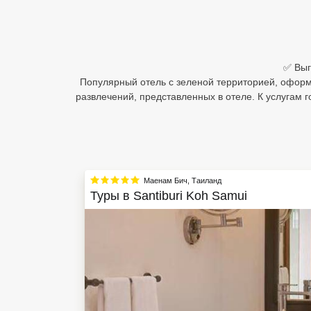
Египет
Куба
✅ Выг
Шри Ланка
Популярный отель с зеленой территорией, оформл
развлечений, представленных в отеле. К услугам 
Бали
Вьетнам
Хайнань
Маенам Бич
,
Таиланд
Северный Гоа
Туры в
Santiburi Koh Samui
Южный Гоа
Занзибар
Абхазия
Большой Сочи