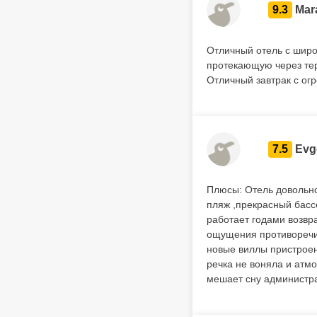
9.3
Mar
Отличный отель с широ
протекающую через тер
Отличный завтрак с ог
7.5
Evg
Плюсы: Отель довольно
пляж ,прекрасный бас
работает годами возвра
ощущения противоречив
новые виллы пристроен
речка не воняла и атмо
мешает сну администр