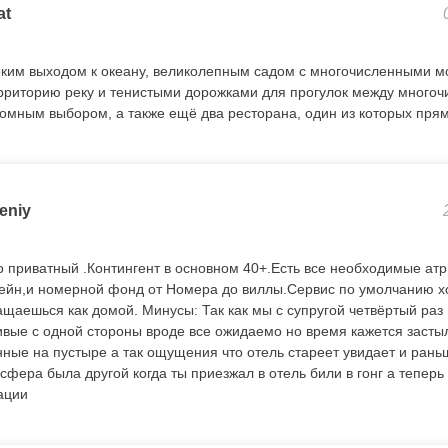
at
ким выходом к океану, великолепным садом с многочисленными м
риторию реку и тенистыми дорожками для прогулок между многоч
ромным выбором, а также ещё два ресторана, один из которых прям
eniy
 приватный .Контингент в основном 40+.Есть все необходимые ат
сейн,и номерной фонд от Номера до виллы.Сервис по умолчанию 
щаешься как домой. Минусы: Так как мы с супругой четвёртый раз 
ые с одной стороны вроде все ожидаемо но время кажется застыл
ные на пустыре а так ощущения что отель стареет увидает и рань
сфера была другой когда ты приезжал в отель били в гонг а теперь
ации