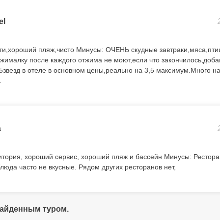
el
ги,хороший пляж,чисто Минусы: ОЧЕНЬ скудные завтраки,мяса,пти
ыжималку после каждого отжима не моют,если что закончилось,доба
 5звезд в отеле в основном цены,реально на 3,5 максимум.Много 
.
a
тория, хороший сервис, хороший пляж и бассейн Минусы: Рестора
люда часто не вкусные. Рядом других ресторанов нет,
найденным туром.