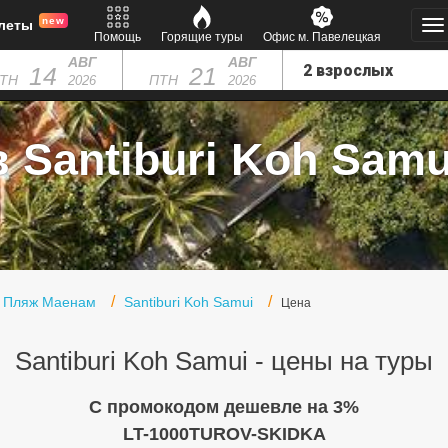
new
леты
Помощь
Горящие туры
Офис м. Павелецкая
АВГ
АВГ
14
21
ТН
ПТН
2026
2026
 Santiburi Koh Samui
- Пляж Маенам
Santiburi Koh Samui
Цена
Santiburi Koh Samui - цены на туры
C промокодом дешевле на 3%
LT-1000TUROV-SKIDKA