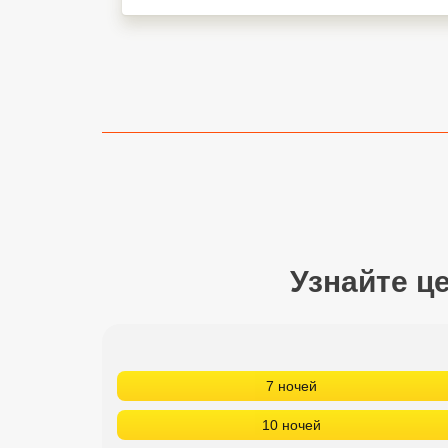
Сетевые отели Турции
Сетевые отели Египта
Сетевые отели ОАЭ
Сетевые отели Таиланда
Сетевые отели Шри Ланки
Сетевые отели Вьетнама
Узнайте ц
Сетевые отели Мальдив
Сетевые отели Бали
7 ночей
Сетевые отели Сейшел
10 ночей
Сетевые отели Маврикия