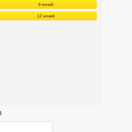
9 ночей
12 ночей
в