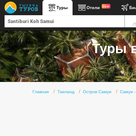
new
Туры
Отели
Би
Главная
П
Горящие туры
Туры в Турцию
Туры в
Туры в Египет
Туры в ОАЭ
Офис г. Москва
Помощь
Главная
Таиланд
Остров Самуи
Самуи 
Подборки отелей
Турция
Таиланд
ОАЭ