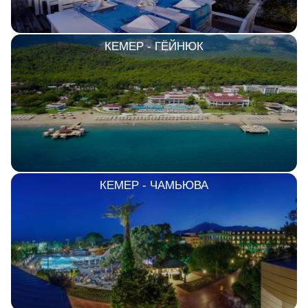
КЕМЕР - ГЁЙНЮК
КЕМЕР - ЧАМЬЮВА