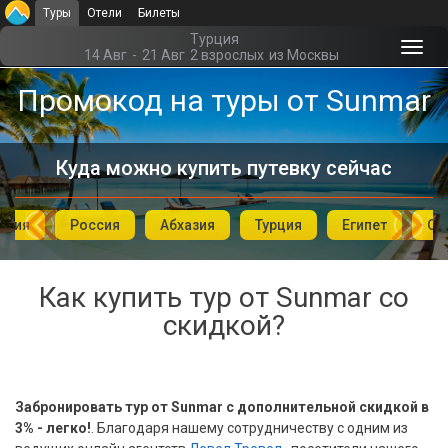
Туры
Отели
Билеты
Главная
Турция
14 Авг
-
21 Авг
2 взрослых
из Москвы
Офис г. Москва
Промокод на туры от Sunmar
Помощь
Куда можно купить путевку сейчас
Подборки отелей
Турция
ория
Россия
Абхазия
Турция
Египет
ОА
Таиланд
ОАЭ
Как купить тур от Sunmar со
скидкой?
Египет
Куба
Шри Ланка
Забронировать тур от Sunmar с дополнительной скидкой в
3% - легко!
. Благодаря нашему сотрудничеству с одним из
Бали