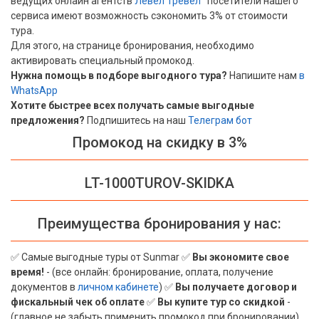
ведущих онлайн агентств
Левел Тревел
|
посетители нашего
сервиса имеют возможность сэкономить 3% от стоимости
Вьетнам
тура.
Для этого, на странице бронирования, необходимо
Хайнань
активировать специальный промокод.
Нужна помощь в подборе выгодного тура?
Напишите нам
в
Северный Гоа
WhatsApp
Хотите быстрее всех получать самые выгодные
Южный Гоа
предложения?
Подпишитесь на наш
Телеграм бот
Промокод на скидку в 3%
Занзибар
Абхазия
LT-1000TUROV-SKIDKA
Большой Сочи
Преимущества бронирования у нас:
Кав Мин Воды
Экскурсионные туры
✅ Самые выгодные туры от Sunmar ✅
Вы экономите свое
время!
- (все онлайн: бронирование, оплата, получение
VIP отели 5 звезд
документов в
личном кабинете
) ✅
Вы получаете договор и
фискальный чек об оплате
✅
Вы купите тур со скидкой
-
ТОП 10 лучших отелей 5*
(главное не забыть применить промокод при бронировании)