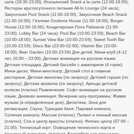
carte (18:30-23:00); Итальянский Snack a la carte (12:00-18:00);
Ресторан круглосуточного питания All-In Lounge (24 часа);
Закусочная Pool Snack (11:00-18:00); Закусочная Beach Snack
(11:00-16:00); Гёзлеме Gozleme House (11:00-18:00); Burger
House (12:00-16:00); Кондитерская Flora Patisserie (11:00-
23:00); Lobby Bar (24 часа); Pool Bar (10:00-23:59); Beach Bar
(10:00-18:00); Sunset View Bar (10:00-23:59); Sweet Tooth Bar
(10:00-23:59); Disco Bar (23:00-02:00); Vitamin Bar (10:00-
18:00); Beer Garden (10:00-23:59) Для детей: Мини-клуб (4-12
лет, 10:00 – 23:00); Детская анимация на русском языке;
Детская площадка; Детский бассейн с аквапарком (4 горки);
Мини-диско; Мини-кинотеатр; Детский стол в главном
ресторане; Детская ванночка (по запросу); Детский горшок (по
запросу); Детская кроватка (по запросу); Аренда детской
коляски (платно) Развлечения: Софт-анимация на русском
языке; Дневная анимация; Вечерние шоу-программы; Живая
музыка (в определенные дни); Дискотека; Зона для
релаксации; Сауна; Турецкая баня; Паровая комната;
Соляная комната; Массаж (платно); Пилинг и пенный массаж
(платно); Спа и центр красоты (платно); Фитнес-центр (07:00 –
21:00); Теннисный корт; Освещение теннисного корта и
теннисный инвентарь (платно); Баскетбольная площадка;