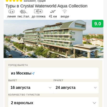
Богазкент
,
Турция
Туры в
Crystal Waterworld Aqua Collection
Кав Мин Воды
40 м
1-я
линия
Экскурсионные туры
пес./гал.
до пляжа
41 км
везде
9.0
VIP отели 5 звезд
ТОП 10 лучших отелей 5*
ТОП 10 недорогих отелей
5*
Лучшие отели 4* звезды
ГОРОД ВЫЛЕТА
из
Москвы
Недорогие отели 4*
звезды
ВЫЛЕТ
ПРИЛЕТ
16 августа
24 августа
Лучшие отели 3* звезды
КОЛИЧЕСТВО ТУРИСТОВ
Недорогие отели 3*
звезды
2 взрослых