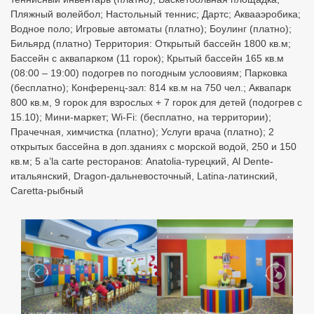
Пляжный волейбол; Настольный теннис; Дартс; Аквааэробика;
Водное поло; Игровые автоматы (платно); Боулинг (платно);
Бильярд (платно) Территория: Открытый бассейн 1800 кв.м;
Бассейн с аквапарком (11 горок); Крытый бассейн 165 кв.м
(08:00 – 19:00) подогрев по погодным услоовиям; Парковка
(бесплатно); Конференц-зал: 814 кв.м на 750 чел.; Аквапарк
800 кв.м, 9 горок для взрослых + 7 горок для детей (подогрев с
15.10); Мини-маркет; Wi-Fi: (бесплатно, на территории);
Прачечная, химчистка (платно); Услуги врача (платно); 2
открытых бассейна в доп.зданиях с морской водой, 250 и 150
кв.м; 5 a’la carte ресторанов: Anatolia-турецкий, Al Dente-
итальянский, Dragon-дальневосточный, Latina-латинский,
Caretta-рыбный