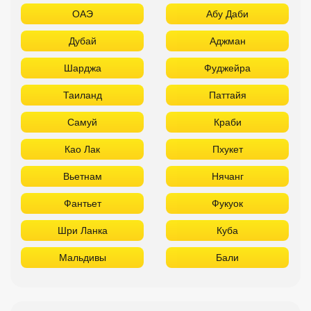
ОАЭ
Абу Даби
Дубай
Аджман
Шарджа
Фуджейра
Таиланд
Паттайя
Самуй
Краби
Као Лак
Пхукет
Вьетнам
Нячанг
Фантьет
Фукуок
Шри Ланка
Куба
Мальдивы
Бали