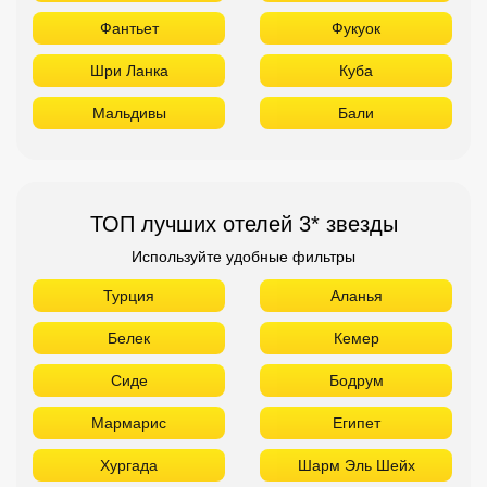
Фантьет
Фукуок
Шри Ланка
Куба
Мальдивы
Бали
ТОП лучших отелей 3* звезды
Используйте удобные фильтры
Турция
Аланья
Белек
Кемер
Сиде
Бодрум
Мармарис
Египет
Хургада
Шарм Эль Шейх