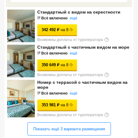
Сетевые отели Турции
Стандартный с видом на окрестности
Всё включено
ещё
Сетевые отели Египта
342 492
₽
на
8
Сетевые отели ОАЭ
Возможны доплаты от туроператора
?
Сетевые отели Таиланда
Стандартный с частичным видом на море
Всё включено
ещё
Сетевые отели Шри Ланки
350 649
₽
на
8
Возможны доплаты от туроператора
?
Сетевые отели Вьетнама
Номер с террасой с частичным видом на
море
Всё включено
ещё
Сетевые отели Мальдив
353 981
₽
на
8
Сетевые отели Бали
Возможны доплаты от туроператора
?
Сетевые отели Сейшел
Показать ещё
3
варианта
размещения
Сетевые отели Маврикия