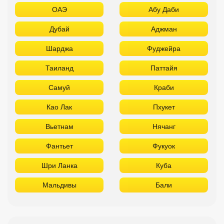
ОАЭ
Абу Даби
Дубай
Аджман
Шарджа
Фуджейра
Таиланд
Паттайя
Самуй
Краби
Као Лак
Пхукет
Вьетнам
Нячанг
Фантьет
Фукуок
Шри Ланка
Куба
Мальдивы
Бали