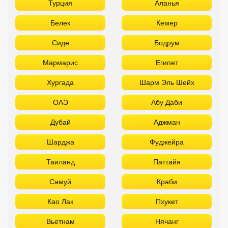
Турция
Аланья
Белек
Кемер
Сиде
Бодрум
Мармарис
Египет
Хургада
Шарм Эль Шейх
ОАЭ
Абу Даби
Дубай
Аджман
Шарджа
Фуджейра
Таиланд
Паттайя
Самуй
Краби
Као Лак
Пхукет
Вьетнам
Нячанг