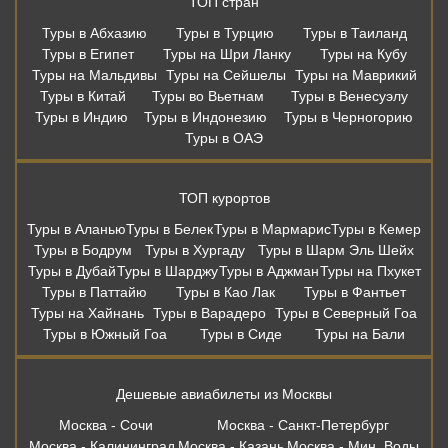
ТОП стран
Туры в Абхазию
Туры в Турцию
Туры в Таиланд
Туры в Египет
Туры на Шри Ланку
Туры на Кубу
Туры на Мальдивы
Туры на Сейшелы
Туры на Маврикий
Туры в Китай
Туры во Вьетнам
Туры в Венесуэлу
Туры в Индию
Туры в Индонезию
Туры в Черногорию
Туры в ОАЭ
ТОП курортов
Туры в Аланью
Туры в Белек
Туры в Мармарис
Туры в Кемер
Туры в Бодрум
Туры в Хургаду
Туры в Шарм Эль Шейх
Туры в Дубай
Туры в Шарджу
Туры в Аджман
Туры на Пхукет
Туры в Паттайю
Туры в Као Лак
Туры в Фантьет
Туры на Хайнань
Туры в Варадеро
Туры в Северный Гоа
Туры в Южный Гоа
Туры в Сиде
Туры на Бали
Дешевые авиабилеты из Москвы
Москва - Сочи
Москва - Санкт-Петербург
Москва - Калининград
Москва - Казань
Москва - Мин. Воды