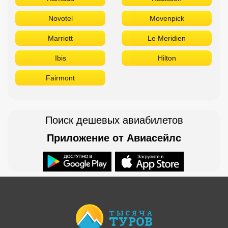
Novotel
Movenpick
Marriott
Le Meridien
Ibis
Hilton
Fairmont
Поиск дешевых авиабилетов
Приложение от Авиасейлс
Доступно в
Загрузите в