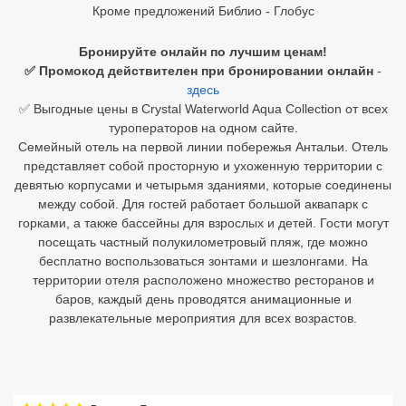
Кроме предложений Библио - Глобус
Египет
Бронируйте онлайн по лучшим ценам!
Куба
✅ Промокод действителен при бронировании онлайн
-
здесь
Шри Ланка
✅ Выгодные цены в Crystal Waterworld Aqua Collection от всех
туроператоров на одном сайте.
Бали
Семейный отель на первой линии побережья Антальи. Отель
представляет собой просторную и ухоженную территории с
Вьетнам
девятью корпусами и четырьмя зданиями, которые соединены
между собой. Для гостей работает большой аквапарк с
Хайнань
горками, а также бассейны для взрослых и детей. Гости могут
посещать частный полукилометровый пляж, где можно
Северный Гоа
бесплатно воспользоваться зонтами и шезлонгами. На
территории отеля расположено множество ресторанов и
Южный Гоа
баров, каждый день проводятся анимационные и
развлекательные мероприятия для всех возрастов.
Занзибар
Абхазия
Большой Сочи