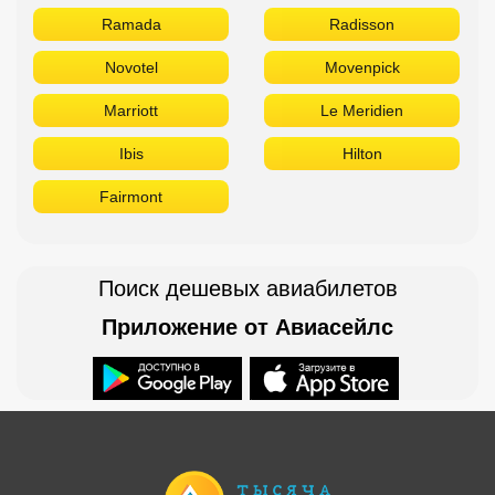
Ramada
Radisson
Novotel
Movenpick
Marriott
Le Meridien
Ibis
Hilton
Fairmont
Поиск дешевых авиабилетов
Приложение от Авиасейлс
Доступно в
Загрузите в