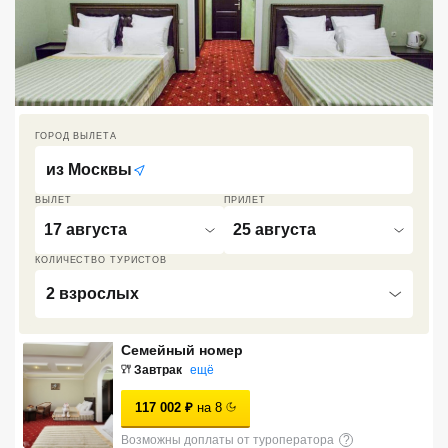
Кав Мин Воды
Экскурсионные туры
VIP отели 5 звезд
ГОРОД ВЫЛЕТА
ТОП 10 лучших отелей 5*
из
Москвы
ВЫЛЕТ
ПРИЛЕТ
ТОП 10 недорогих отелей
5*
17 августа
25 августа
КОЛИЧЕСТВО ТУРИСТОВ
Лучшие отели 4* звезды
2 взрослых
Недорогие отели 4*
звезды
Семейный номер
Лучшие отели 3* звезды
Завтрак
ещё
117 002
₽
на
8
Недорогие отели 3*
звезды
Возможны доплаты от туроператора
?