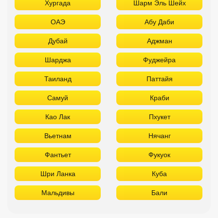
Хургада
Шарм Эль Шейх
ОАЭ
Абу Даби
Дубай
Аджман
Шарджа
Фуджейра
Таиланд
Паттайя
Самуй
Краби
Као Лак
Пхукет
Вьетнам
Нячанг
Фантьет
Фукуок
Шри Ланка
Куба
Мальдивы
Бали