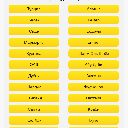
Турция
Аланья
Белек
Кемер
Сиде
Бодрум
Мармарис
Египет
Хургада
Шарм Эль Шейх
ОАЭ
Абу Даби
Дубай
Аджман
Шарджа
Фуджейра
Таиланд
Паттайя
Самуй
Краби
Као Лак
Пхукет