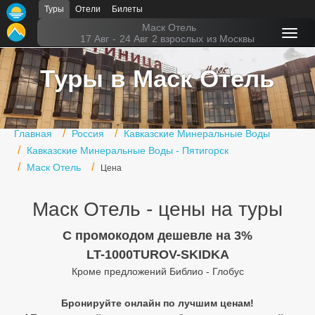
Туры
Отели
Билеты
Главная
Маск Отель
17 Авг
-
24 Авг
2 взрослых
из Москвы
Горящие туры
Туры в Маск Отель
Туры в Турцию
Туры в Египет
Главная
Россия
Кавказские Минеральные Воды
Туры в ОАЭ
Кавказские Минеральные Воды - Пятигорск
Маск Отель
Цена
Офис г. Москва
Помощь
Маск Отель - цены на туры
Подборки отелей
C промокодом дешевле на 3%
LT-1000TUROV-SKIDKA
Турция
Кроме предложений Библио - Глобус
Таиланд
Бронируйте онлайн по лучшим ценам!
ОАЭ