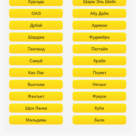
Хургада
Шарм Эль Шейх
ОАЭ
Абу Даби
Дубай
Аджман
Шарджа
Фуджейра
Таиланд
Паттайя
Самуй
Краби
Као Лак
Пхукет
Вьетнам
Нячанг
Фантьет
Фукуок
Шри Ланка
Куба
Мальдивы
Бали