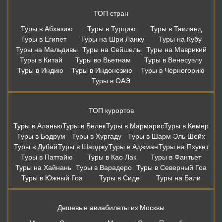
ТОП стран
Туры в Абхазию
Туры в Турцию
Туры в Таиланд
Туры в Египет
Туры на Шри Ланку
Туры на Кубу
Туры на Мальдивы
Туры на Сейшелы
Туры на Маврикий
Туры в Китай
Туры во Вьетнам
Туры в Венесуэлу
Туры в Индию
Туры в Индонезию
Туры в Черногорию
Туры в ОАЭ
ТОП курортов
Туры в Аланью
Туры в Белек
Туры в Мармарис
Туры в Кемер
Туры в Бодрум
Туры в Хургаду
Туры в Шарм Эль Шейх
Туры в Дубай
Туры в Шарджу
Туры в Аджман
Туры на Пхукет
Туры в Паттайю
Туры в Као Лак
Туры в Фантьет
Туры на Хайнань
Туры в Варадеро
Туры в Северный Гоа
Туры в Южный Гоа
Туры в Сиде
Туры на Бали
Дешевые авиабилеты из Москвы