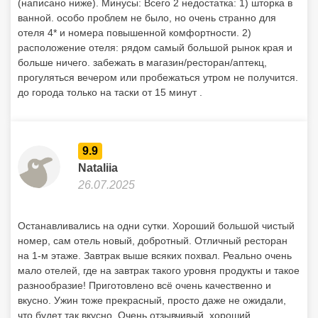
(написано ниже). Минусы: Всего 2 недостатка: 1) шторка в
ванной. особо проблем не было, но очень странно для
отеля 4* и номера повышенной комфортности. 2)
расположение отеля: рядом самый большой рынок края и
больше ничего. забежать в магазин/ресторан/аптекц,
прогуляться вечером или пробежаться утром не получится.
до города только на таски от 15 минут .
9.9
Nataliia
26.07.2025
Останавливались на одни сутки. Хороший большой чистый
номер, сам отель новый, добротный. Отличный ресторан
на 1-м этаже. Завтрак выше всяких похвал. Реально очень
мало отелей, где на завтрак такого уровня продукты и такое
разнообразие! Приготовлено всё очень качественно и
вкусно. Ужин тоже прекрасный, просто даже не ожидали,
что будет так вкусно. Очень отзывчивый, хороший