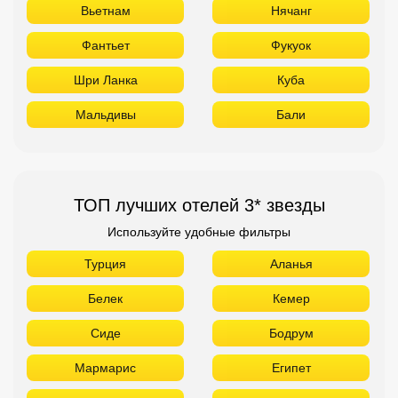
Вьетнам
Нячанг
Фантьет
Фукуок
Шри Ланка
Куба
Мальдивы
Бали
ТОП лучших отелей 3* звезды
Используйте удобные фильтры
Турция
Аланья
Белек
Кемер
Сиде
Бодрум
Мармарис
Египет