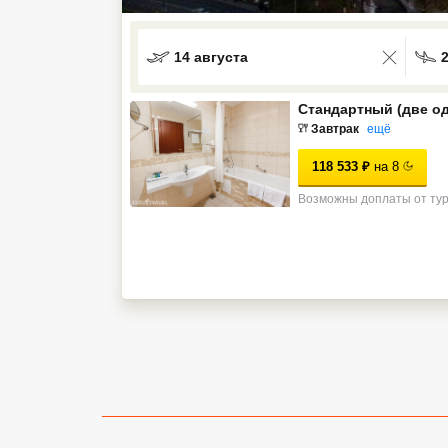
Кав Мин Воды
14 августа
Экскурсионные туры
VIP отели 5 звезд
Стандартный (две о
Завтрак
ещё
ТОП 10 лучших отелей 5*
118 533
₽
на
8
Возможны доплаты от ту
ТОП 10 недорогих отелей
5*
Лучшие отели 4* звезды
Недорогие отели 4*
звезды
Лучшие отели 3* звезды
Недорогие отели 3*
звезды