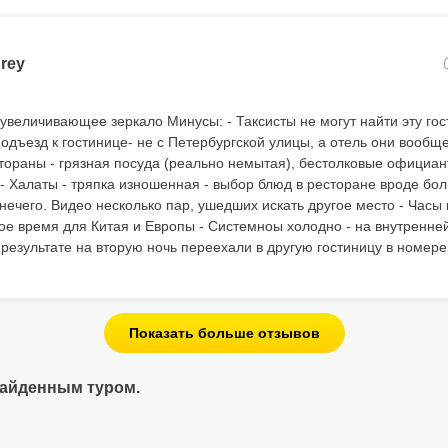
rey
увеличивающее зеркало Минусы: - Таксисты не могут найти эту гос
дъезд к гостинице- не с Петербургской улицы, а отель они вообще 
естораны - грязная посуда (реально немытая), бестолковые официа
 - Халаты - тряпка изношенная - выбор блюд в ресторане вроде бол
 нечего. Видео несколько пар, ушедших искать другое место - Часы
е время для Китая и Европы - Системноы холодно - на внутренней
результате на вторую ночь переехали в другую гостиницу в номере
Показать больше отзывов
найденным туром.