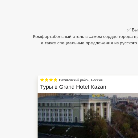
Египет
Куба
✅ Выг
Шри Ланка
Комфортабельный отель в самом сердце города пре
а также специальные предложения из русского 
Бали
Вьетнам
Хайнань
Вахитовский район
,
Россия
Северный Гоа
Туры в
Grand Hotel Kazan
Южный Гоа
Занзибар
Абхазия
Большой Сочи