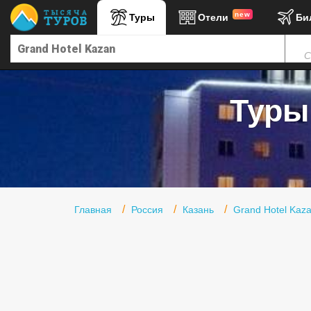
new
Туры
Отели
Би
Главная
С
Горящие туры
Туры в Турцию
Туры 
Туры в Египет
Туры в ОАЭ
Офис г. Москва
Помощь
Главная
Россия
Казань
Grand Hotel Kaz
Подборки отелей
Турция
Таиланд
ОАЭ