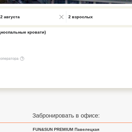
0 results available. Select is focus
22 августа
2 взрослых
дноспальные кровати)
роператора
?
Забронировать в офисе:
FUN&SUN PREMIUM Павелецкая