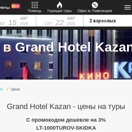
new
леты
Помощь
Горящие туры
Офис м. Павелецкая
АВГ
АВГ
15
22
БТ
СБТ
2026
2026
в Grand Hotel Kazan
an
Цена
Grand Hotel Kazan - цены на туры
C промокодом дешевле на 3%
LT-1000TUROV-SKIDKA