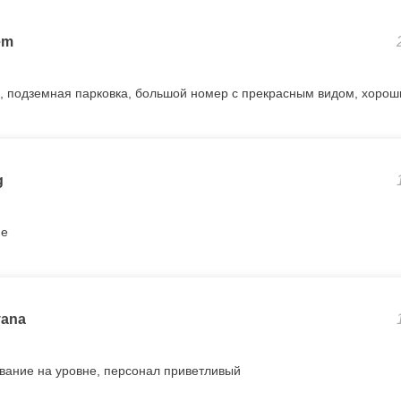
em
 подземная парковка, большой номер с прекрасным видом, хорош
g
ие
yana
вание на уровне, персонал приветливый