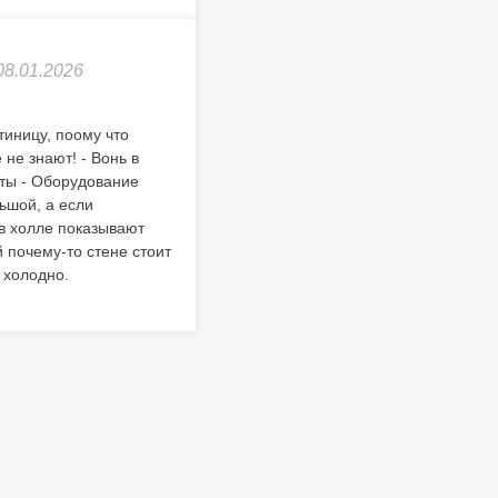
08.01.2026
тиницу, поому что
не знают! - Вонь в
нты - Оборудование
ьшой, а если
 в холле показывают
 почему-то стене стоит
 холодно.