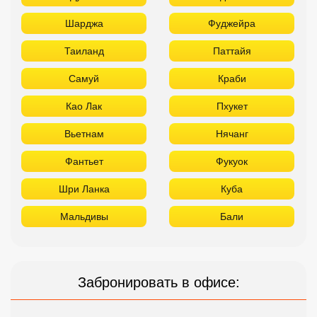
Шарджа
Фуджейра
Таиланд
Паттайя
Самуй
Краби
Као Лак
Пхукет
Вьетнам
Нячанг
Фантьет
Фукуок
Шри Ланка
Куба
Мальдивы
Бали
Забронировать в офисе: