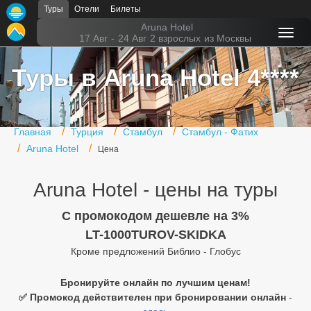
Туры
Отели
Билеты
Главная
Aruna Hotel
17 Авг
-
24 Авг
2 взрослых
из Москвы
Горящие туры
Туры в Aruna Hotel 4****
Туры в Турцию
Туры в Египет
Главная
Турция
Стамбул
Стамбул - Фатих
Туры в ОАЭ
Aruna Hotel
Цена
Офис г. Москва
Aruna Hotel - цены на туры
Помощь
C промокодом дешевле на 3%
Подборки отелей
LT-1000TUROV-SKIDKA
Кроме предложений Библио - Глобус
Турция
Таиланд
Бронируйте онлайн по лучшим ценам!
✅ Промокод действителен при бронировании онлайн
-
ОАЭ