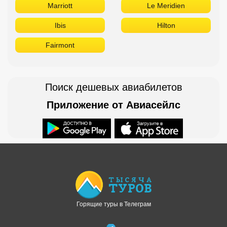
Marriott
Le Meridien
Ibis
Hilton
Fairmont
Поиск дешевых авиабилетов
Приложение от Авиасейлс
Доступно в
Загрузите в
Горящие туры в Телеграм