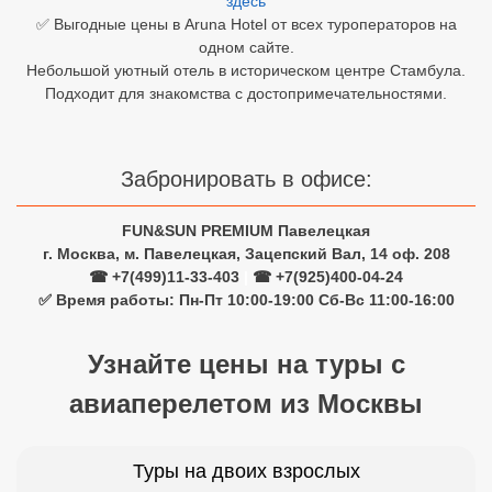
здесь
✅ Выгодные цены в Aruna Hotel от всех туроператоров на
Египет
одном сайте.
Небольшой уютный отель в историческом центре Стамбула.
Куба
Подходит для знакомства с достопримечательностями.
Шри Ланка
Бали
Забронировать в офисе:
Вьетнам
FUN&SUN PREMIUM Павелецкая
г. Москва, м. Павелецкая, Зацепский Вал, 14 оф. 208
Хайнань
☎ +7(499)11-33-403
|
☎ +7(925)400-04-24
✅ Время работы: Пн-Пт 10:00-19:00 Сб-Вс 11:00-16:00
Северный Гоа
Южный Гоа
Узнайте цены на туры с
Занзибар
авиаперелетом из Москвы
Абхазия
Туры на двоих взрослых
Большой Сочи