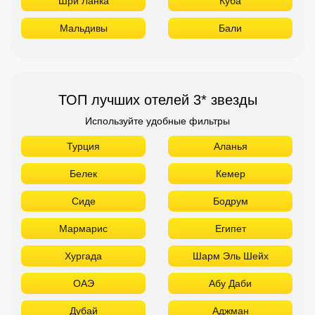
Шри Ланка
Куба
Мальдивы
Бали
ТОП лучших отелей 3* звезды
Используйте удобные фильтры
Турция
Аланья
Белек
Кемер
Сиде
Бодрум
Мармарис
Египет
Хургада
Шарм Эль Шейх
ОАЭ
Абу Даби
Дубай
Аджман