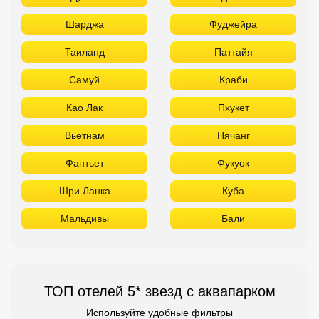
Шарджа
Фуджейра
Таиланд
Паттайя
Самуй
Краби
Као Лак
Пхукет
Вьетнам
Нячанг
Фантьет
Фукуок
Шри Ланка
Куба
Мальдивы
Бали
ТОП отелей 5* звезд с аквапарком
Используйте удобные фильтры