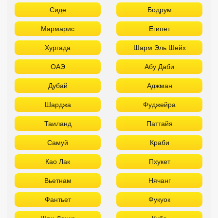
Сиде
Бодрум
Мармарис
Египет
Хургада
Шарм Эль Шейх
ОАЭ
Абу Даби
Дубай
Аджман
Шарджа
Фуджейра
Таиланд
Паттайя
Самуй
Краби
Као Лак
Пхукет
Вьетнам
Нячанг
Фантьет
Фукуок