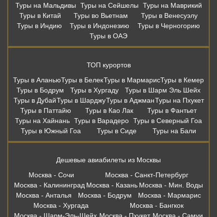
Туры на Мальдивы
Туры на Сейшелы
Туры на Маврикий
Туры в Китай
Туры во Вьетнам
Туры в Венесуэлу
Туры в Индию
Туры в Индонезию
Туры в Черногорию
Туры в ОАЭ
ТОП курортов
Туры в Аланью
Туры в Белек
Туры в Мармарис
Туры в Кемер
Туры в Бодрум
Туры в Хургаду
Туры в Шарм Эль Шейх
Туры в Дубай
Туры в Шарджу
Туры в Аджман
Туры на Пхукет
Туры в Паттайю
Туры в Као Лак
Туры в Фантьет
Туры на Хайнань
Туры в Варадеро
Туры в Северный Гоа
Туры в Южный Гоа
Туры в Сиде
Туры на Бали
Дешевые авиабилеты из Москвы
Москва - Сочи
Москва - Санкт-Петербург
Москва - Калининград
Москва - Казань
Москва - Мин. Воды
Москва - Анталья
Москва - Бодрум
Москва - Мармарис
Москва - Хургада
Москва - Бангкок
Москва - Шарм-Эль-Шейх
Москва - Пхукет
Москва - Самуи