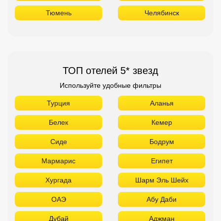
Тюмень
Челябинск
ТОП отелей 5* звезд
Используйте удобные фильтры
Турция
Аланья
Белек
Кемер
Сиде
Бодрум
Мармарис
Египет
Хургада
Шарм Эль Шейх
ОАЭ
Абу Даби
Дубай
Аджман