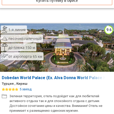
Купить путевку в офисе
1-я линия
9.6
песочно-галечный
до пляжа 150 м
от аэропорта 65 км
Dobedan World Palace (Eх. Alva Donna World Palace Hote
Турция , Кириш
5 звёзд
Зеленая территория, отель подойдет как для любителей
активного отдыха так и для спокойного отдыха с детьми.
Достойное сочетание цены и качества. Внимание! Отель не
принимает к размещению одиноких мужчин.