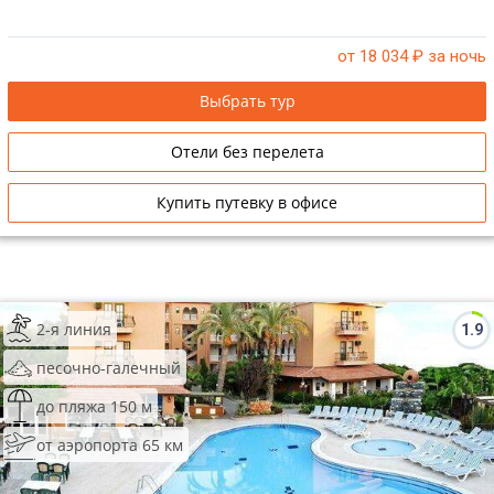
от 18 034
₽ за ночь
Выбрать тур
Отели без перелета
Купить путевку в офисе
2-я линия
1.9
песочно-галечный
до пляжа 150 м
от аэропорта 65 км