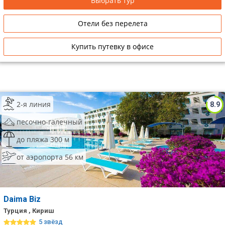
Выбрать тур
Отели без перелета
Купить путевку в офисе
2-я линия
8.9
песочно-галечный
до пляжа 300 м
от аэропорта 56 км
Daima Biz
Турция , Кириш
5 звёзд