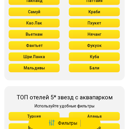
Таиланд
Паттайя
Самуй
Краби
Као Лак
Пхукет
Вьетнам
Нячанг
Фантьет
Фукуок
Шри Ланка
Куба
Мальдивы
Бали
ТОП отелей 5* звезд с аквапарком
Используйте удобные фильтры
Турция
Аланья
Фильтры
Белек
Кемер