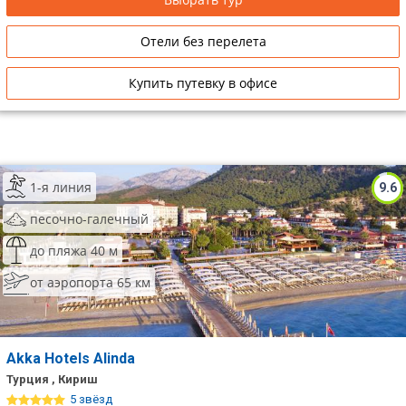
Отели без перелета
Купить путевку в офисе
1-я линия
9.6
песочно-галечный
до пляжа 40 м
от аэропорта 65 км
Akka Hotels Alinda
Турция , Кириш
5 звёзд