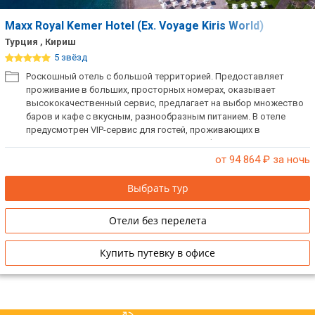
Maxx Royal Kemer Hotel (Ex. Voyage Kiris World)
Турция , Кириш
5 звёзд
Роскошный отель с большой территорией. Предоставляет
проживание в больших, просторных номерах, оказывает
высококачественный сервис, предлагает на выбор множество
баров и кафе с вкусным, разнообразным питанием. В отеле
предусмотрен VIP-сервис для гостей, проживающих в
нестандартных номерах повышенной комфортности. Отель
обладает одним из самых длинных пляжей в регионе Кемер
от 94 864
₽ за ночь
протяженностью 800 метров.
Выбрать тур
Отели без перелета
Купить путевку в офисе