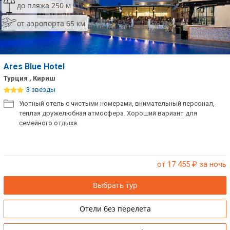
до пляжа 250 м
ТОП 10 лучших отелей 5*
от аэропорта 65 км
ТОП 10 недорогих отелей
5*
Ares Blue Hotel
Лучшие отели 4* звезды
Турция , Кириш
3 звезды
Недорогие отели 4*
Уютный отель с чистыми номерами, внимательный персонал,
звезды
теплая дружелюбная атмосфера. Хороший вариант для
семейного отдыха.
Лучшие отели 3* звезды
Недорогие отели 3*
звезды
от 17 455
₽ за ночь
Сетевые отели Турции
Выбрать тур
Сетевые отели Египта
Отели без перелета
Сетевые отели ОАЭ