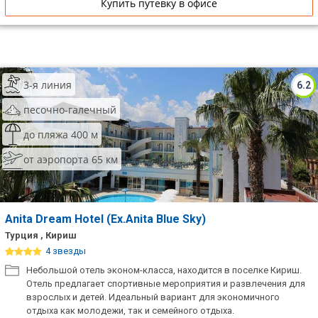
Купить путевку в офисе
Сетевые отели Таиланда
Сетевые отели Шри Ланки
3-я линия
6.2
Сетевые отели Вьетнама
песочно-галечный
до пляжа 400 м
Сетевые отели Мальдив
от аэропорта 65 км
Сетевые отели Бали
Сетевые отели Сейшел
Anita Dream Hotel (Ex.Anita Blue Sky)
Сетевые отели Маврикия
Турция , Кириш
4 звезды
Небольшой отель эконом-класса, находится в поселке Кириш.
Отель предлагает спортивные мероприятия и развлечения для
взрослых и детей. Идеальный вариант для экономичного
отдыха как молодежи, так и семейного отдыха.