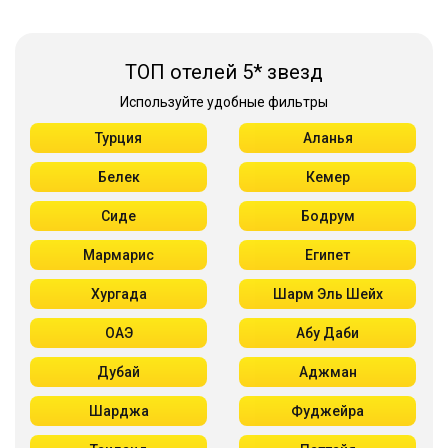
ТОП отелей 5* звезд
Используйте удобные фильтры
Турция
Аланья
Белек
Кемер
Сиде
Бодрум
Мармарис
Египет
Хургада
Шарм Эль Шейх
ОАЭ
Абу Даби
Дубай
Аджман
Шарджа
Фуджейра