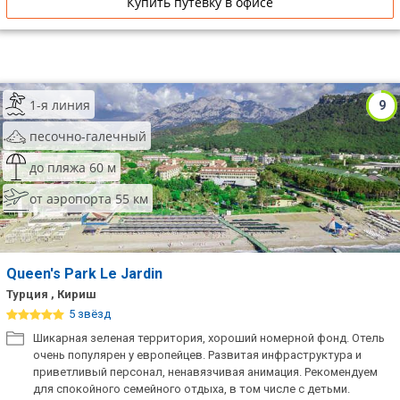
Купить путевку в офисе
1-я линия
9
песочно-галечный
до пляжа 60 м
от аэропорта 55 км
Queen's Park Le Jardin
Турция , Кириш
5 звёзд
Шикарная зеленая территория, хороший номерной фонд. Отель
очень популярен у европейцев. Развитая инфраструктура и
приветливый персонал, ненавязчивая анимация. Рекомендуем
для спокойного семейного отдыха, в том числе с детьми.