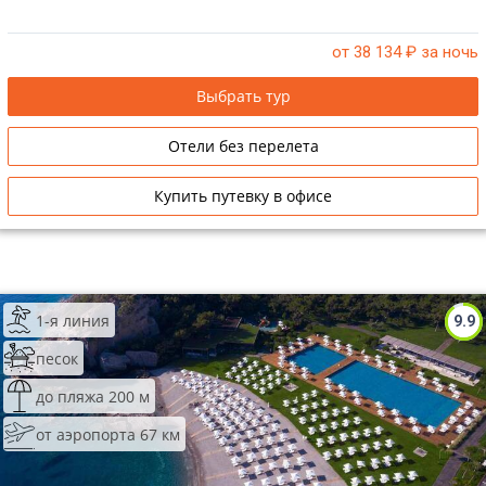
от 38 134
₽ за ночь
Выбрать тур
Отели без перелета
Купить путевку в офисе
1-я линия
9.9
песок
до пляжа 200 м
от аэропорта 67 км