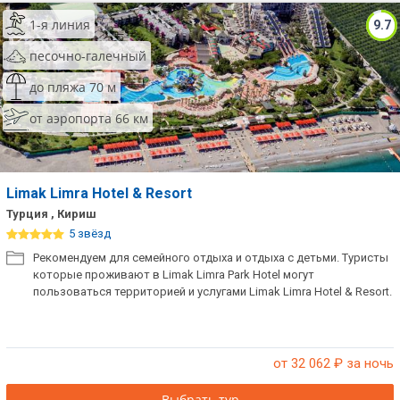
1-я линия
9.7
песочно-галечный
до пляжа 70 м
от аэропорта 66 км
Limak Limra Hotel & Resort
Турция , Кириш
5 звёзд
Рекомендуем для семейного отдыха и отдыха с детьми. Туристы
которые проживают в Limak Limra Park Hotel могут
пользоваться территорией и услугами Limak Limra Hotel & Resort.
от 32 062
₽ за ночь
Выбрать тур