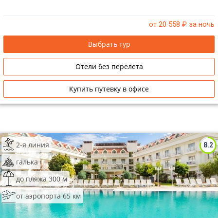
от 20 558
₽ за ночь
Выбрать тур
Отели без перелета
Купить путевку в офисе
2-я линия
8.2
галька
до пляжа 300 м
от аэропорта 65 км