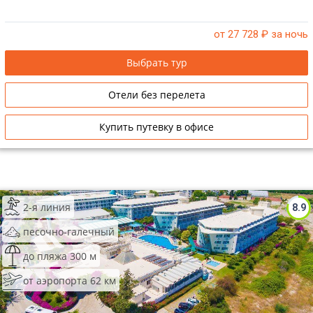
от 27 728
₽ за ночь
Выбрать тур
Отели без перелета
Купить путевку в офисе
2-я линия
8.9
песочно-галечный
до пляжа 300 м
от аэропорта 62 км