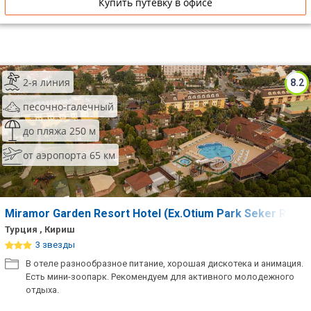
Купить путевку в офисе
2-я линия
8.2
песочно-галечный
до пляжа 250 м
от аэропорта 65 км
Miramor Garden Resort Hotel (Ex.Otium Park Seker Resor
Турция , Кириш
3 звезды
В отеле разнообразное питание, хорошая дискотека и анимация.
Есть мини-зоопарк. Рекомендуем для активного молодежного
отдыха.