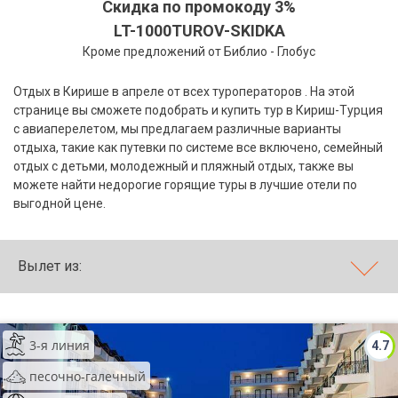
Cкидка по промокоду 3%
LT-1000TUROV-SKIDKA
Бали
Кроме предложений от Библио - Глобус
Вьетнам
Отдых в Кирише в апреле от всех туроператоров . На этой
Хайнань
странице вы сможете подобрать и купить тур в Кириш-Турция
с авиаперелетом, мы предлагаем различные варианты
Северный Гоа
отдыха, такие как путевки по системе все включено, семейный
отдых с детьми, молодежный и пляжный отдых, также вы
Южный Гоа
можете найти недорогие горящие туры в лучшие отели по
выгодной цене.
Занзибар
Абхазия
Вылет из:
Большой Сочи
Кав Мин Воды
3-я линия
4.7
Экскурсионные туры
песочно-галечный
VIP отели 5 звезд