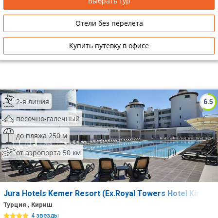
Выбрать тур
Отели без перелета
Купить путевку в офисе
2-я линия
6.5
песочно-галечный
до пляжа 250 м
от аэропорта 50 км
Jura Hotels Kemer Resort (Ex.Royal Towers Hotel Kiris)
Турция , Кириш
4 звезды