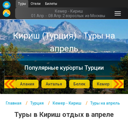
Туры
Отели
Билеты
Главная
Кемер - Кириш
01 Апр
-
08 Апр
2 взрослых
из Москвы
Турция- Курорты
Кириш (Турция) - Туры на
Офис г. Москва
апрель
Помощь
Подборки отелей
Популярные курорты Турции
Турция
Таиланд
мбул
Алания
Анталья
Белек
Кемер
Си
ОАЭ
Главная
Турция
Кемер - Кириш
Туры на апрель
Египет
Туры в Кириш отдых в апреле
Куба
Шри Ланка